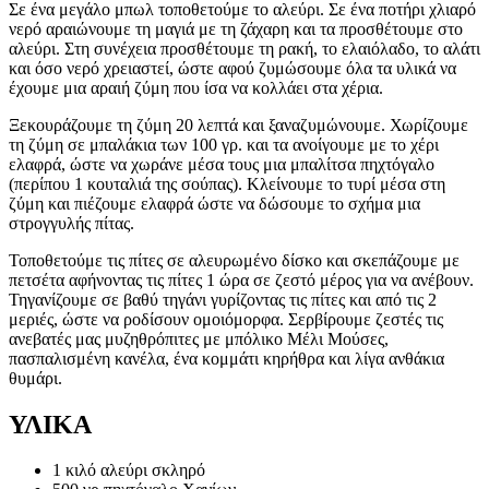
Σε ένα μεγάλο μπωλ τοποθετούμε το αλεύρι. Σε ένα ποτήρι χλιαρό
νερό αραιώνουμε τη μαγιά με τη ζάχαρη και τα προσθέτουμε στο
αλεύρι. Στη συνέχεια προσθέτουμε τη ρακή, το ελαιόλαδο, το αλάτι
και όσο νερό χρειαστεί, ώστε αφού ζυμώσουμε όλα τα υλικά να
έχουμε μια αραιή ζύμη που ίσα να κολλάει στα χέρια.
Ξεκουράζουμε τη ζύμη 20 λεπτά και ξαναζυμώνουμε. Χωρίζουμε
τη ζύμη σε μπαλάκια των 100 γρ. και τα ανοίγουμε με το χέρι
ελαφρά, ώστε να χωράνε μέσα τους μια μπαλίτσα πηχτόγαλο
(περίπου 1 κουταλιά της σούπας). Κλείνουμε το τυρί μέσα στη
ζύμη και πιέζουμε ελαφρά ώστε να δώσουμε το σχήμα μια
στρογγυλής πίτας.
Τοποθετούμε τις πίτες σε αλευρωμένο δίσκο και σκεπάζουμε με
πετσέτα αφήνοντας τις πίτες 1 ώρα σε ζεστό μέρος για να ανέβουν.
Τηγανίζουμε σε βαθύ τηγάνι γυρίζοντας τις πίτες και από τις 2
μεριές, ώστε να ροδίσουν ομοιόμορφα. Σερβίρουμε ζεστές τις
ανεβατές μας μυζηθρόπιτες με μπόλικο Μέλι Μούσες,
πασπαλισμένη κανέλα, ένα κομμάτι κηρήθρα και λίγα ανθάκια
θυμάρι.
ΥΛΙΚΑ
1 κιλό αλεύρι σκληρό