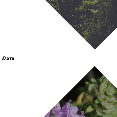
έλατο