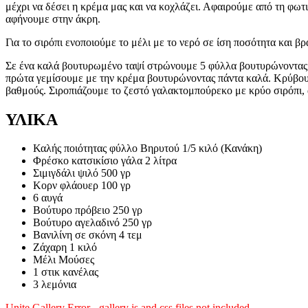
μέχρι να δέσει η κρέμα μας και να κοχλάζει. Αφαιρούμε από τη φωτ
αφήνουμε στην άκρη.
Για το σιρόπι ενοποιούμε το μέλι με το νερό σε ίση ποσότητα και 
Σε ένα καλά βουτυρωμένο ταψί στρώνουμε 5 φύλλα βουτυρώνοντας κά
πρώτα γεμίσουμε με την κρέμα βουτυρώνοντας πάντα καλά. Κρύβου
βαθμούς. Σιροπιάζουμε το ζεστό γαλακτομπούρεκο με κρύο σιρόπι, 
ΥΛΙΚΑ
Καλής ποιότητας φύλλο Βηρυτού 1/5 κιλό (Κανάκη)
Φρέσκο κατσικίσιο γάλα 2 λίτρα
Σιμιγδάλι ψιλό 500 γρ
Κορν φλάουερ 100 γρ
6 αυγά
Βούτυρο πρόβειο 250 γρ
Βούτυρο αγελαδινό 250 γρ
Βανιλίνη σε σκόνη 4 τεμ
Ζάχαρη 1 κιλό
Μέλι Μούσες
1 στικ κανέλας
3 λεμόνια
Unite Gallery Error - gallery js and css files not included