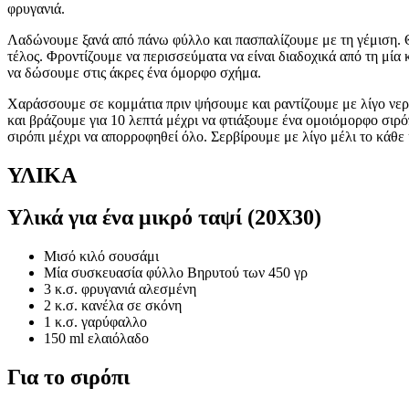
φρυγανιά.
Λαδώνουμε ξανά από πάνω φύλλο και πασπαλίζουμε με τη γέμιση. Θ
τέλος. Φροντίζουμε να περισσεύματα να είναι διαδοχικά από τη μία
να δώσουμε στις άκρες ένα όμορφο σχήμα.
Χαράσσουμε σε κομμάτια πριν ψήσουμε και ραντίζουμε με λίγο νερ
και βράζουμε για 10 λεπτά μέχρι να φτιάξουμε ένα ομοιόμορφο σιρό
σιρόπι μέχρι να απορροφηθεί όλο. Σερβίρουμε με λίγο μέλι το κάθε
ΥΛΙΚΑ
Υλικά για ένα μικρό ταψί (20Χ30)
Μισό κιλό σουσάμι
Μία συσκευασία φύλλο Βηρυτού των 450 γρ
3 κ.σ. φρυγανιά αλεσμένη
2 κ.σ. κανέλα σε σκόνη
1 κ.σ. γαρύφαλλο
150 ml ελαιόλαδο
Για το σιρόπι